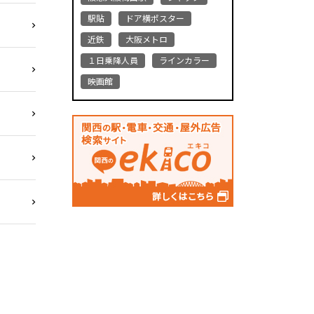
駅貼
ドア横ポスター
近鉄
大阪メトロ
１日乗降人員
ラインカラー
映画館