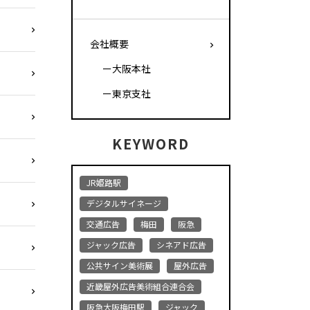
会社概要
ー大阪本社
ー東京支社
KEYWORD
JR姫路駅
デジタルサイネージ
交通広告
梅田
阪急
ジャック広告
シネアド広告
公共サイン美術展
屋外広告
近畿屋外広告美術組合連合会
阪急大阪梅田駅
ジャック