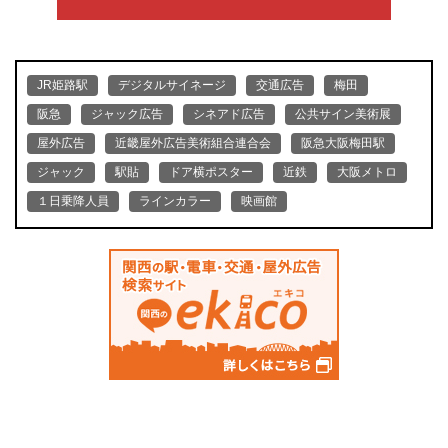
JR姫路駅
デジタルサイネージ
交通広告
梅田
阪急
ジャック広告
シネアド広告
公共サイン美術展
屋外広告
近畿屋外広告美術組合連合会
阪急大阪梅田駅
ジャック
駅貼
ドア横ポスター
近鉄
大阪メトロ
１日乗降人員
ラインカラー
映画館