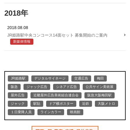
2018年
2018.08.08
JR姫路駅中央コンコース14面セット 募集開始のご案内
新媒体情報
JR姫路駅
デジタルサイネージ
交通広告
梅田
阪急
ジャック広告
シネアド広告
公共サイン美術展
屋外広告
近畿屋外広告美術組合連合会
阪急大阪梅田駅
ジャック
駅貼
ドア横ポスター
近鉄
大阪メトロ
１日乗降人員
ラインカラー
映画館